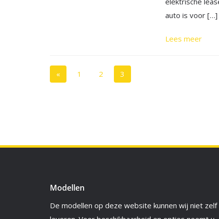
elektrische lea
auto is voor […]
Lees meer
«
1
2
3
Modellen
De modellen op deze website kunnen wij niet zelf