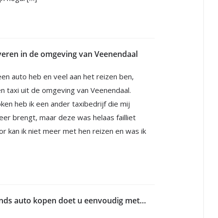
rveren in de omgeving van Veenendaal
een auto heb en veel aan het reizen ben,
een taxi uit de omgeving van Veenendaal.
en heb ik een ander taxibedrijf die mij
eer brengt, maar deze was helaas failliet
or kan ik niet meer met hen reizen en was ik
Een tweedehands auto kopen doet u eenvoudig met behulp van Bynco